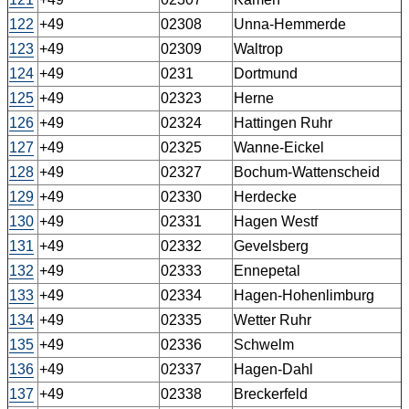
122
+49
02308
Unna-Hemmerde
123
+49
02309
Waltrop
124
+49
0231
Dortmund
125
+49
02323
Herne
126
+49
02324
Hattingen Ruhr
127
+49
02325
Wanne-Eickel
128
+49
02327
Bochum-Wattenscheid
129
+49
02330
Herdecke
130
+49
02331
Hagen Westf
131
+49
02332
Gevelsberg
132
+49
02333
Ennepetal
133
+49
02334
Hagen-Hohenlimburg
134
+49
02335
Wetter Ruhr
135
+49
02336
Schwelm
136
+49
02337
Hagen-Dahl
137
+49
02338
Breckerfeld