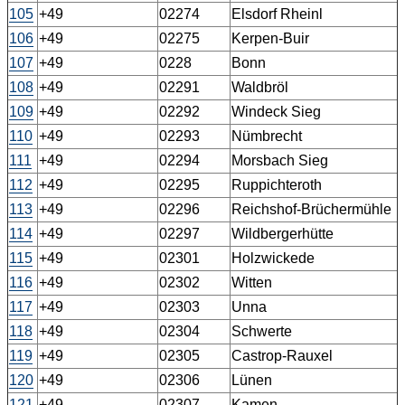
105
+49
02274
Elsdorf Rheinl
106
+49
02275
Kerpen-Buir
107
+49
0228
Bonn
108
+49
02291
Waldbröl
109
+49
02292
Windeck Sieg
110
+49
02293
Nümbrecht
111
+49
02294
Morsbach Sieg
112
+49
02295
Ruppichteroth
113
+49
02296
Reichshof-Brüchermühle
114
+49
02297
Wildbergerhütte
115
+49
02301
Holzwickede
116
+49
02302
Witten
117
+49
02303
Unna
118
+49
02304
Schwerte
119
+49
02305
Castrop-Rauxel
120
+49
02306
Lünen
121
+49
02307
Kamen