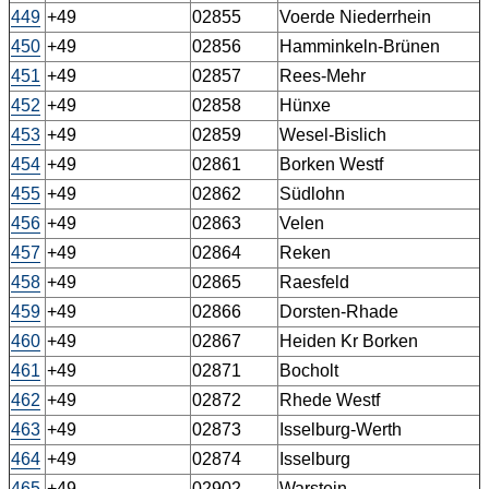
449
+49
02855
Voerde Niederrhein
450
+49
02856
Hamminkeln-Brünen
451
+49
02857
Rees-Mehr
452
+49
02858
Hünxe
453
+49
02859
Wesel-Bislich
454
+49
02861
Borken Westf
455
+49
02862
Südlohn
456
+49
02863
Velen
457
+49
02864
Reken
458
+49
02865
Raesfeld
459
+49
02866
Dorsten-Rhade
460
+49
02867
Heiden Kr Borken
461
+49
02871
Bocholt
462
+49
02872
Rhede Westf
463
+49
02873
Isselburg-Werth
464
+49
02874
Isselburg
465
+49
02902
Warstein