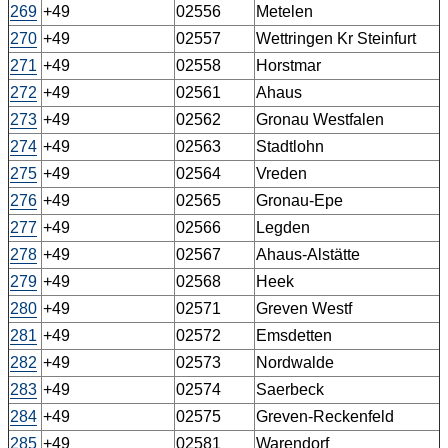
269
+49
02556
Metelen
270
+49
02557
Wettringen Kr Steinfurt
271
+49
02558
Horstmar
272
+49
02561
Ahaus
273
+49
02562
Gronau Westfalen
274
+49
02563
Stadtlohn
275
+49
02564
Vreden
276
+49
02565
Gronau-Epe
277
+49
02566
Legden
278
+49
02567
Ahaus-Alstätte
279
+49
02568
Heek
280
+49
02571
Greven Westf
281
+49
02572
Emsdetten
282
+49
02573
Nordwalde
283
+49
02574
Saerbeck
284
+49
02575
Greven-Reckenfeld
285
+49
02581
Warendorf