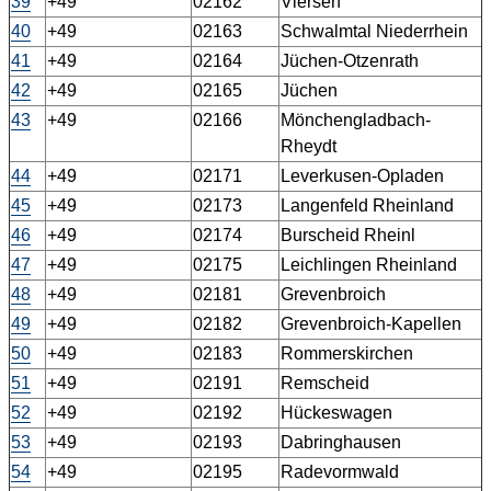
39
+49
02162
Viersen
40
+49
02163
Schwalmtal Niederrhein
41
+49
02164
Jüchen-Otzenrath
42
+49
02165
Jüchen
43
+49
02166
Mönchengladbach-
Rheydt
44
+49
02171
Leverkusen-Opladen
45
+49
02173
Langenfeld Rheinland
46
+49
02174
Burscheid Rheinl
47
+49
02175
Leichlingen Rheinland
48
+49
02181
Grevenbroich
49
+49
02182
Grevenbroich-Kapellen
50
+49
02183
Rommerskirchen
51
+49
02191
Remscheid
52
+49
02192
Hückeswagen
53
+49
02193
Dabringhausen
54
+49
02195
Radevormwald