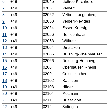
6
+49
02045
Bottrop-Kirchhellen
7
+49
02051
Velbert
8
+49
02052
Velbert-Langenberg
9
+49
02053
Velbert-Neviges
10
+49
02054
Essen-Kettwig
11
+49
02056
Heiligenhaus
12
+49
02058
Wülfrath
13
+49
02064
Dinslaken
14
+49
02065
Duisburg-Rheinhausen
15
+49
02066
Duisburg-Homberg
16
+49
0208
Oberhausen Rheinl
17
+49
0209
Gelsenkirchen
18
+49
02102
Ratingen
19
+49
02103
Hilden
20
+49
02104
Mettmann
21
+49
0211
Düsseldorf
22
+49
0212
Solingen