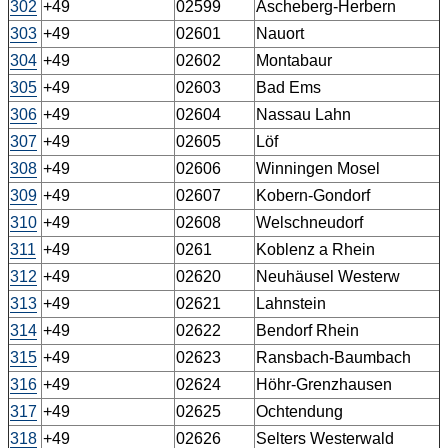
302
+49
02599
Ascheberg-Herbern
303
+49
02601
Nauort
304
+49
02602
Montabaur
305
+49
02603
Bad Ems
306
+49
02604
Nassau Lahn
307
+49
02605
Löf
308
+49
02606
Winningen Mosel
309
+49
02607
Kobern-Gondorf
310
+49
02608
Welschneudorf
311
+49
0261
Koblenz a Rhein
312
+49
02620
Neuhäusel Westerw
313
+49
02621
Lahnstein
314
+49
02622
Bendorf Rhein
315
+49
02623
Ransbach-Baumbach
316
+49
02624
Höhr-Grenzhausen
317
+49
02625
Ochtendung
318
+49
02626
Selters Westerwald