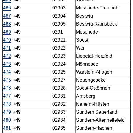
466
+49
02903
Meschede-Freienohl
467
+49
02904
Bestwig
468
+49
02905
Bestwig-Ramsbeck
469
+49
0291
Meschede
470
+49
02921
Soest
471
+49
02922
Werl
472
+49
02923
Lippetal-Herzfeld
473
+49
02924
Möhnesee
474
+49
02925
Warstein-Allagen
475
+49
02927
Neuengeseke
476
+49
02928
Soest-Ostönnen
477
+49
02931
Arnsberg
478
+49
02932
Neheim-Hüsten
479
+49
02933
Sundern Sauerland
480
+49
02934
Sundern-Altenhellefeld
481
+49
02935
Sundern-Hachen