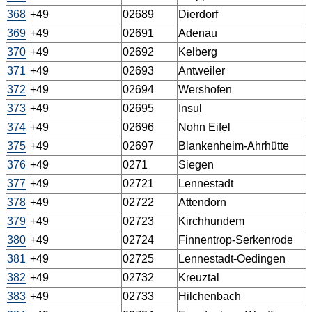
368
+49
02689
Dierdorf
369
+49
02691
Adenau
370
+49
02692
Kelberg
371
+49
02693
Antweiler
372
+49
02694
Wershofen
373
+49
02695
Insul
374
+49
02696
Nohn Eifel
375
+49
02697
Blankenheim-Ahrhütte
376
+49
0271
Siegen
377
+49
02721
Lennestadt
378
+49
02722
Attendorn
379
+49
02723
Kirchhundem
380
+49
02724
Finnentrop-Serkenrode
381
+49
02725
Lennestadt-Oedingen
382
+49
02732
Kreuztal
383
+49
02733
Hilchenbach