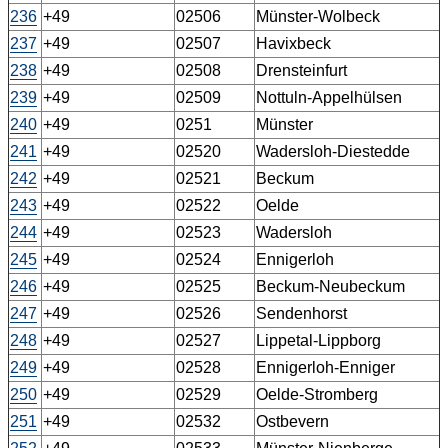
236
+49
02506
Münster-Wolbeck
237
+49
02507
Havixbeck
238
+49
02508
Drensteinfurt
239
+49
02509
Nottuln-Appelhülsen
240
+49
0251
Münster
241
+49
02520
Wadersloh-Diestedde
242
+49
02521
Beckum
243
+49
02522
Oelde
244
+49
02523
Wadersloh
245
+49
02524
Ennigerloh
246
+49
02525
Beckum-Neubeckum
247
+49
02526
Sendenhorst
248
+49
02527
Lippetal-Lippborg
249
+49
02528
Ennigerloh-Enniger
250
+49
02529
Oelde-Stromberg
251
+49
02532
Ostbevern