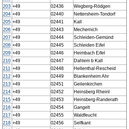
203
+49
02436
Wegberg-Rödgen
204
+49
02440
Nettersheim-Tondorf
205
+49
02441
Kall
206
+49
02443
Mechernich
207
+49
02444
Schleiden-Gemünd
208
+49
02445
Schleiden Eifel
209
+49
02446
Heimbach Eifel
210
+49
02447
Dahlem b Kall
211
+49
02448
Hellenthal-Rescheid
212
+49
02449
Blankenheim Ahr
213
+49
02451
Geilenkirchen
214
+49
02452
Heinsberg Rheinl
215
+49
02453
Heinsberg-Randerath
216
+49
02454
Gangelt
217
+49
02455
Waldfeucht
218
+49
02456
Selfkant