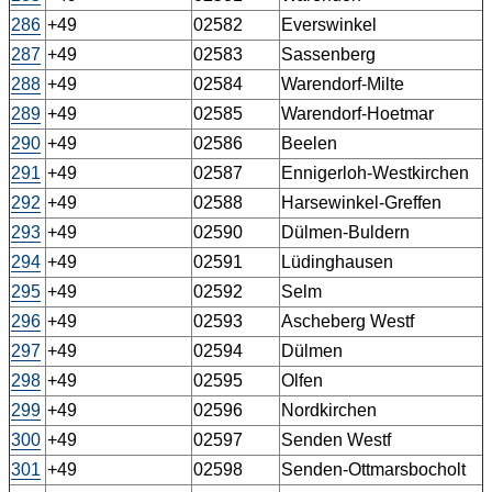
286
+49
02582
Everswinkel
287
+49
02583
Sassenberg
288
+49
02584
Warendorf-Milte
289
+49
02585
Warendorf-Hoetmar
290
+49
02586
Beelen
291
+49
02587
Ennigerloh-Westkirchen
292
+49
02588
Harsewinkel-Greffen
293
+49
02590
Dülmen-Buldern
294
+49
02591
Lüdinghausen
295
+49
02592
Selm
296
+49
02593
Ascheberg Westf
297
+49
02594
Dülmen
298
+49
02595
Olfen
299
+49
02596
Nordkirchen
300
+49
02597
Senden Westf
301
+49
02598
Senden-Ottmarsbocholt