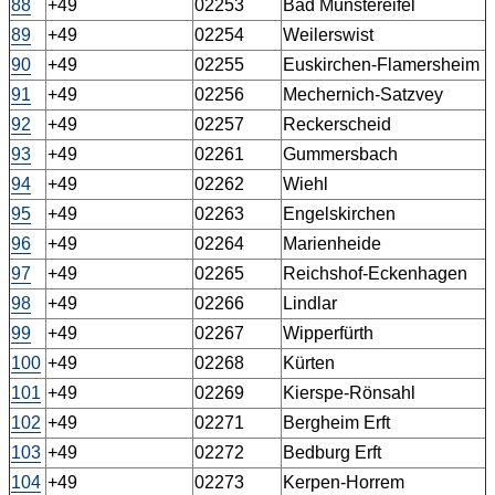
88
+49
02253
Bad Münstereifel
89
+49
02254
Weilerswist
90
+49
02255
Euskirchen-Flamersheim
91
+49
02256
Mechernich-Satzvey
92
+49
02257
Reckerscheid
93
+49
02261
Gummersbach
94
+49
02262
Wiehl
95
+49
02263
Engelskirchen
96
+49
02264
Marienheide
97
+49
02265
Reichshof-Eckenhagen
98
+49
02266
Lindlar
99
+49
02267
Wipperfürth
100
+49
02268
Kürten
101
+49
02269
Kierspe-Rönsahl
102
+49
02271
Bergheim Erft
103
+49
02272
Bedburg Erft
104
+49
02273
Kerpen-Horrem