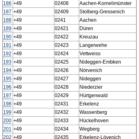
186
+49
02408
Aachen-Kornelimünster
187
+49
02409
Stolberg-Gressenich
188
+49
0241
Aachen
189
+49
02421
Düren
190
+49
02422
Kreuzau
191
+49
02423
Langerwehe
192
+49
02424
Vettweiss
193
+49
02425
Nideggen-Embken
194
+49
02426
Nörvenich
195
+49
02427
Nideggen
196
+49
02428
Niederzier
197
+49
02429
Hürtgenwald
198
+49
02431
Erkelenz
199
+49
02432
Wassenberg
200
+49
02433
Hückelhoven
201
+49
02434
Wegberg
202
+49
02435
Erkelenz-Lövenich