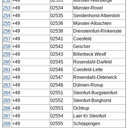
252
+49
02533
Münster-Nienberge
253
+49
02534
Münster-Roxel
254
+49
02535
Sendenhorst-Albersloh
255
+49
02536
Münster-Albachten
256
+49
02538
Drensteinfurt-Rinkerode
257
+49
02541
Coesfeld
258
+49
02542
Gescher
259
+49
02543
Billerbeck Westf
260
+49
02545
Rosendahl-Darfeld
261
+49
02546
Coesfeld-Lette
262
+49
02547
Rosendahl-Osterwick
263
+49
02548
Dülmen-Rorup
264
+49
02551
Steinfurt-Burgsteinfurt
265
+49
02552
Steinfurt-Borghorst
266
+49
02553
Ochtrup
267
+49
02554
Laer Kr Steinfurt
268
+49
02555
Schöppingen