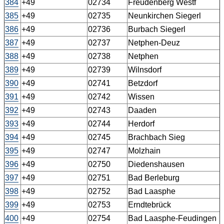
384
+49
02734
Freudenberg Westf
385
+49
02735
Neunkirchen Siegerl
386
+49
02736
Burbach Siegerl
387
+49
02737
Netphen-Deuz
388
+49
02738
Netphen
389
+49
02739
Wilnsdorf
390
+49
02741
Betzdorf
391
+49
02742
Wissen
392
+49
02743
Daaden
393
+49
02744
Herdorf
394
+49
02745
Brachbach Sieg
395
+49
02747
Molzhain
396
+49
02750
Diedenshausen
397
+49
02751
Bad Berleburg
398
+49
02752
Bad Laasphe
399
+49
02753
Erndtebrück
400
+49
02754
Bad Laasphe-Feudingen