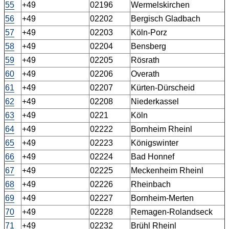
55
+49
02196
Wermelskirchen
56
+49
02202
Bergisch Gladbach
57
+49
02203
Köln-Porz
58
+49
02204
Bensberg
59
+49
02205
Rösrath
60
+49
02206
Overath
61
+49
02207
Kürten-Dürscheid
62
+49
02208
Niederkassel
63
+49
0221
Köln
64
+49
02222
Bornheim Rheinl
65
+49
02223
Königswinter
66
+49
02224
Bad Honnef
67
+49
02225
Meckenheim Rheinl
68
+49
02226
Rheinbach
69
+49
02227
Bornheim-Merten
70
+49
02228
Remagen-Rolandseck
71
+49
02232
Brühl Rheinl