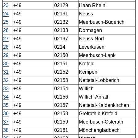
23
+49
02129
Haan Rheinl
24
+49
02131
Neuss
25
+49
02132
Meerbusch-Büderich
26
+49
02133
Dormagen
27
+49
02137
Neuss-Norf
28
+49
0214
Leverkusen
29
+49
02150
Meerbusch-Lank
30
+49
02151
Krefeld
31
+49
02152
Kempen
32
+49
02153
Nettetal-Lobberich
33
+49
02154
Willich
34
+49
02156
Willich-Anrath
35
+49
02157
Nettetal-Kaldenkirchen
36
+49
02158
Grefrath b Krefeld
37
+49
02159
Meerbusch-Osterath
38
+49
02161
Mönchengladbach