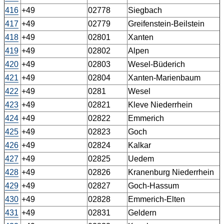
416
+49
02778
Siegbach
417
+49
02779
Greifenstein-Beilstein
418
+49
02801
Xanten
419
+49
02802
Alpen
420
+49
02803
Wesel-Büderich
421
+49
02804
Xanten-Marienbaum
422
+49
0281
Wesel
423
+49
02821
Kleve Niederrhein
424
+49
02822
Emmerich
425
+49
02823
Goch
426
+49
02824
Kalkar
427
+49
02825
Uedem
428
+49
02826
Kranenburg Niederrhein
429
+49
02827
Goch-Hassum
430
+49
02828
Emmerich-Elten
431
+49
02831
Geldern