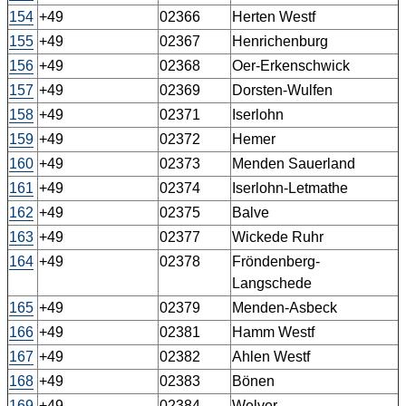
154
+49
02366
Herten Westf
155
+49
02367
Henrichenburg
156
+49
02368
Oer-Erkenschwick
157
+49
02369
Dorsten-Wulfen
158
+49
02371
Iserlohn
159
+49
02372
Hemer
160
+49
02373
Menden Sauerland
161
+49
02374
Iserlohn-Letmathe
162
+49
02375
Balve
163
+49
02377
Wickede Ruhr
164
+49
02378
Fröndenberg-
Langschede
165
+49
02379
Menden-Asbeck
166
+49
02381
Hamm Westf
167
+49
02382
Ahlen Westf
168
+49
02383
Bönen
169
+49
02384
Welver