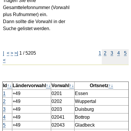
Tragen Sie eine
Gesamttelefonnummer (Vorwahl
plus Rufnummer) ein.
Dann sollte die Vorwahl in der
Suche gelistet werden.
|
<
>
>|
1 / 5205
1
2
3
4
5
<
Id
↑
↓
Ländervorwahl
↑
↓
Vorwahl
↑
↓
Ortsnetz
↑
↓
1
+49
0201
Essen
2
+49
0202
Wuppertal
3
+49
0203
Duisburg
4
+49
02041
Bottrop
5
+49
02043
Gladbeck