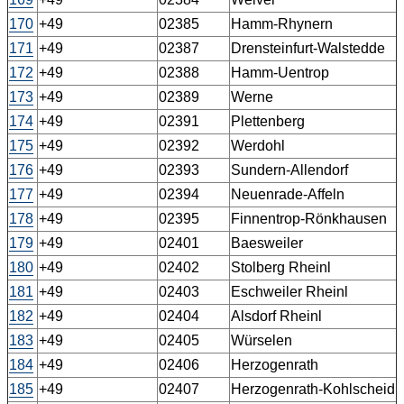
170
+49
02385
Hamm-Rhynern
171
+49
02387
Drensteinfurt-Walstedde
172
+49
02388
Hamm-Uentrop
173
+49
02389
Werne
174
+49
02391
Plettenberg
175
+49
02392
Werdohl
176
+49
02393
Sundern-Allendorf
177
+49
02394
Neuenrade-Affeln
178
+49
02395
Finnentrop-Rönkhausen
179
+49
02401
Baesweiler
180
+49
02402
Stolberg Rheinl
181
+49
02403
Eschweiler Rheinl
182
+49
02404
Alsdorf Rheinl
183
+49
02405
Würselen
184
+49
02406
Herzogenrath
185
+49
02407
Herzogenrath-Kohlscheid