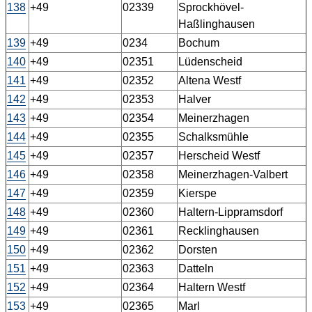
138
+49
02339
Sprockhövel-
Haßlinghausen
139
+49
0234
Bochum
140
+49
02351
Lüdenscheid
141
+49
02352
Altena Westf
142
+49
02353
Halver
143
+49
02354
Meinerzhagen
144
+49
02355
Schalksmühle
145
+49
02357
Herscheid Westf
146
+49
02358
Meinerzhagen-Valbert
147
+49
02359
Kierspe
148
+49
02360
Haltern-Lippramsdorf
149
+49
02361
Recklinghausen
150
+49
02362
Dorsten
151
+49
02363
Datteln
152
+49
02364
Haltern Westf
153
+49
02365
Marl