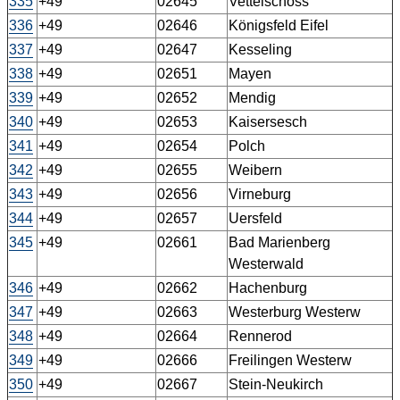
335
+49
02645
Vettelschoss
336
+49
02646
Königsfeld Eifel
337
+49
02647
Kesseling
338
+49
02651
Mayen
339
+49
02652
Mendig
340
+49
02653
Kaisersesch
341
+49
02654
Polch
342
+49
02655
Weibern
343
+49
02656
Virneburg
344
+49
02657
Uersfeld
345
+49
02661
Bad Marienberg
Westerwald
346
+49
02662
Hachenburg
347
+49
02663
Westerburg Westerw
348
+49
02664
Rennerod
349
+49
02666
Freilingen Westerw
350
+49
02667
Stein-Neukirch