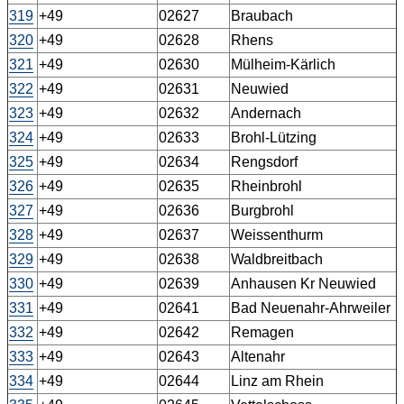
319
+49
02627
Braubach
320
+49
02628
Rhens
321
+49
02630
Mülheim-Kärlich
322
+49
02631
Neuwied
323
+49
02632
Andernach
324
+49
02633
Brohl-Lützing
325
+49
02634
Rengsdorf
326
+49
02635
Rheinbrohl
327
+49
02636
Burgbrohl
328
+49
02637
Weissenthurm
329
+49
02638
Waldbreitbach
330
+49
02639
Anhausen Kr Neuwied
331
+49
02641
Bad Neuenahr-Ahrweiler
332
+49
02642
Remagen
333
+49
02643
Altenahr
334
+49
02644
Linz am Rhein