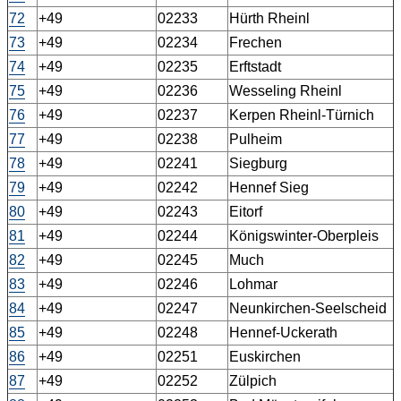
72
+49
02233
Hürth Rheinl
73
+49
02234
Frechen
74
+49
02235
Erftstadt
75
+49
02236
Wesseling Rheinl
76
+49
02237
Kerpen Rheinl-Türnich
77
+49
02238
Pulheim
78
+49
02241
Siegburg
79
+49
02242
Hennef Sieg
80
+49
02243
Eitorf
81
+49
02244
Königswinter-Oberpleis
82
+49
02245
Much
83
+49
02246
Lohmar
84
+49
02247
Neunkirchen-Seelscheid
85
+49
02248
Hennef-Uckerath
86
+49
02251
Euskirchen
87
+49
02252
Zülpich