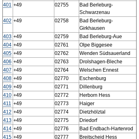
401
+49
02755
Bad Berleburg-
Schwarzenau
402
+49
02758
Bad Berleburg-
Girkhausen
403
+49
02759
Bad Berleburg-Aue
404
+49
02761
Olpe Biggesee
405
+49
02762
Wenden Südsauerland
406
+49
02763
Drolshagen-Bleche
407
+49
02764
Welschen Ennest
408
+49
02770
Eschenburg
409
+49
02771
Dillenburg
410
+49
02772
Herborn Hess
411
+49
02773
Haiger
412
+49
02774
Dietzhölztal
413
+49
02775
Driedorf
414
+49
02776
Bad Endbach-Hartenrod
415
+49
02777
Breitscheid Hess