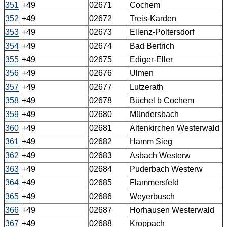
351
+49
02671
Cochem
352
+49
02672
Treis-Karden
353
+49
02673
Ellenz-Poltersdorf
354
+49
02674
Bad Bertrich
355
+49
02675
Ediger-Eller
356
+49
02676
Ulmen
357
+49
02677
Lutzerath
358
+49
02678
Büchel b Cochem
359
+49
02680
Mündersbach
360
+49
02681
Altenkirchen Westerwald
361
+49
02682
Hamm Sieg
362
+49
02683
Asbach Westerw
363
+49
02684
Puderbach Westerw
364
+49
02685
Flammersfeld
365
+49
02686
Weyerbusch
366
+49
02687
Horhausen Westerwald
367
+49
02688
Kroppach