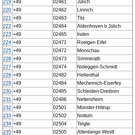
219
+49
02461
Jülich
220
+49
02462
Linnich
221
+49
02463
Titz
222
+49
02464
Aldenhoven b Jülich
223
+49
02465
Inden
224
+49
02471
Roetgen Eifel
225
+49
02472
Monschau
226
+49
02473
Simmerath
227
+49
02474
Nideggen-Schmidt
228
+49
02482
Hellenthal
229
+49
02484
Mechernich-Eiserfey
230
+49
02485
Schleiden-Dreiborn
231
+49
02486
Nettersheim
232
+49
02501
Münster-Hiltrup
233
+49
02502
Nottuln
234
+49
02504
Telgte
235
+49
02505
Altenberge Westf