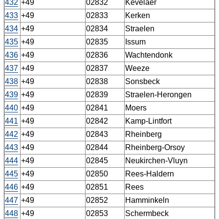
432
+49
02832
Kevelaer
433
+49
02833
Kerken
434
+49
02834
Straelen
435
+49
02835
Issum
436
+49
02836
Wachtendonk
437
+49
02837
Weeze
438
+49
02838
Sonsbeck
439
+49
02839
Straelen-Herongen
440
+49
02841
Moers
441
+49
02842
Kamp-Lintfort
442
+49
02843
Rheinberg
443
+49
02844
Rheinberg-Orsoy
444
+49
02845
Neukirchen-Vluyn
445
+49
02850
Rees-Haldern
446
+49
02851
Rees
447
+49
02852
Hamminkeln
448
+49
02853
Schermbeck