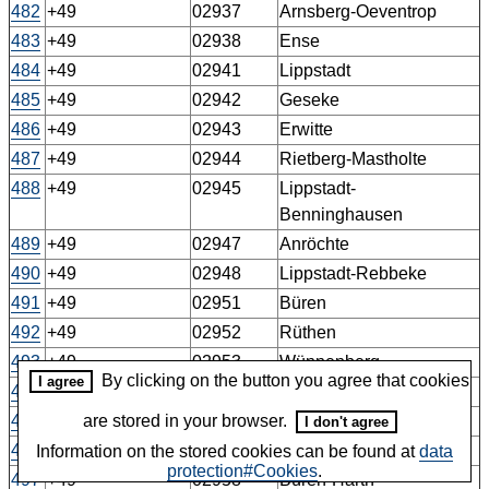
482
+49
02937
Arnsberg-Oeventrop
483
+49
02938
Ense
484
+49
02941
Lippstadt
485
+49
02942
Geseke
486
+49
02943
Erwitte
487
+49
02944
Rietberg-Mastholte
488
+49
02945
Lippstadt-
Benninghausen
489
+49
02947
Anröchte
490
+49
02948
Lippstadt-Rebbeke
491
+49
02951
Büren
492
+49
02952
Rüthen
493
+49
02953
Wünnenberg
By clicking on the button you agree that cookies
I agree
494
+49
02954
Rüthen-Oestereiden
495
+49
02955
Büren-Wewelsburg
are stored in your browser.
I don't agree
496
+49
02957
Wünnenberg-Haaren
Information on the stored cookies can be found at
data
protection#Cookies
.
497
+49
02958
Büren-Harth